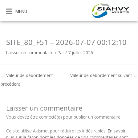
Aller
au
MENU
contenu
SITE_80_F51 – 2026-07-07 00:12:10
Laisser un commentaire
/ Par
/
7 juillet 2026
←
Valeur de débordement
Valeur de débordement suivant
→
précédent
Laisser un commentaire
Vous devez être connecté(e) pour publier un commentaire.
Ce site utilise Akismet pour réduire les indésirables.
En savoir
plus sur la façon dont les données de vos commentaires sont