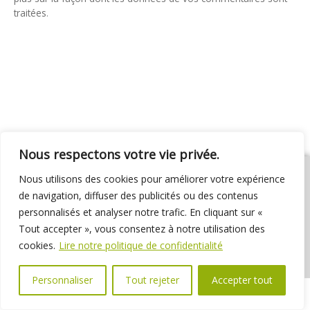
traitées
.
Nous respectons votre vie privée.
Nous utilisons des cookies pour améliorer votre expérience
de navigation, diffuser des publicités ou des contenus
personnalisés et analyser notre trafic. En cliquant sur «
01 69 31 72 10
01 69 31 37 31
Nous contacter
Tout accepter », vous consentez à notre utilisation des
Espace élus
Marchés publics
Délibérations
cookies.
Lire notre politique de confidentialité
Personnaliser
Tout rejeter
Accepter tout