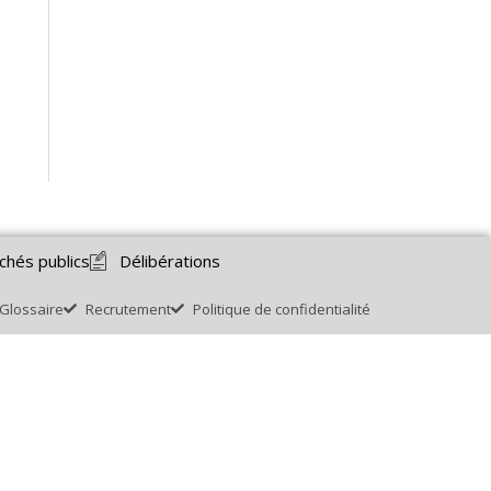
chés publics
Délibérations
Glossaire
Recrutement
Politique de confidentialité