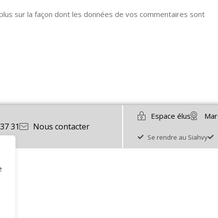
 plus sur la façon dont les données de vos commentaires sont
Espace élus
Mar
 37 31
Nous contacter
Se rendre au Siahvy
e