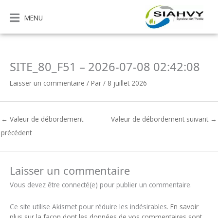
Aller
au
MENU
contenu
SITE_80_F51 – 2026-07-08 02:42:08
Laisser un commentaire
/ Par
/
8 juillet 2026
←
Valeur de débordement
Valeur de débordement suivant
→
précédent
Laisser un commentaire
Vous devez être connecté(e) pour publier un commentaire.
Ce site utilise Akismet pour réduire les indésirables.
En savoir
plus sur la façon dont les données de vos commentaires sont