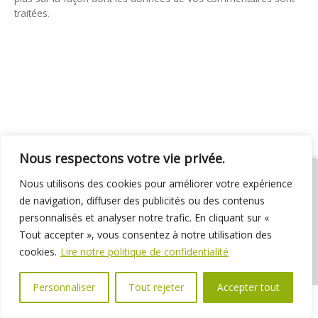
traitées
.
Nous respectons votre vie privée.
Nous utilisons des cookies pour améliorer votre expérience
de navigation, diffuser des publicités ou des contenus
personnalisés et analyser notre trafic. En cliquant sur «
01 69 31 72 10
01 69 31 37 31
Nous contacter
Tout accepter », vous consentez à notre utilisation des
Espace élus
Marchés publics
Délibérations
cookies.
Lire notre politique de confidentialité
Personnaliser
Tout rejeter
Accepter tout