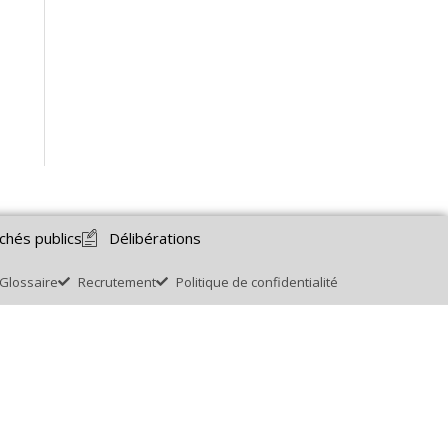
chés publics
Délibérations
Glossaire
Recrutement
Politique de confidentialité