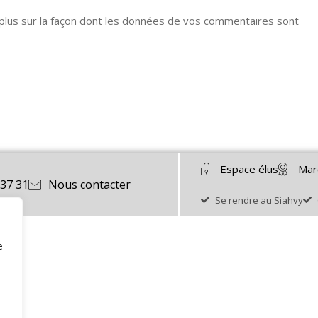
 plus sur la façon dont les données de vos commentaires sont
Espace élus
Mar
 37 31
Nous contacter
Se rendre au Siahvy
e