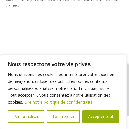
traitées
.
Nous respectons votre vie privée.
Nous utilisons des cookies pour améliorer votre expérience
de navigation, diffuser des publicités ou des contenus
personnalisés et analyser notre trafic. En cliquant sur «
01 69 31 72 10
01 69 31 37 31
Nous contacter
Tout accepter », vous consentez à notre utilisation des
Espace élus
Marchés publics
Délibérations
cookies.
Lire notre politique de confidentialité
Personnaliser
Tout rejeter
Accepter tout