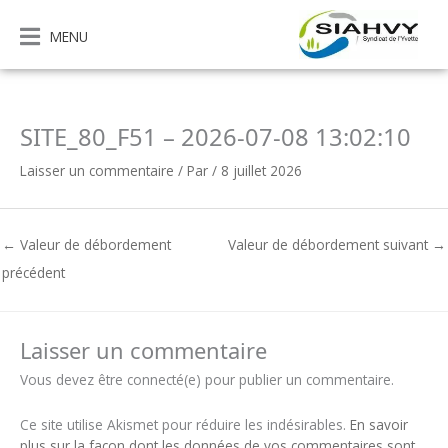
Aller
au
MENU
contenu
SITE_80_F51 – 2026-07-08 13:02:10
Laisser un commentaire
/ Par
/
8 juillet 2026
←
Valeur de débordement
Valeur de débordement suivant
→
précédent
Laisser un commentaire
Vous devez être connecté(e) pour publier un commentaire.
Ce site utilise Akismet pour réduire les indésirables.
En savoir
plus sur la façon dont les données de vos commentaires sont