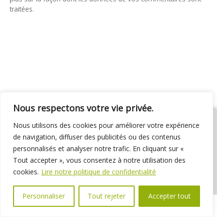
traitées
.
Nous respectons votre vie privée.
Nous utilisons des cookies pour améliorer votre expérience
de navigation, diffuser des publicités ou des contenus
personnalisés et analyser notre trafic. En cliquant sur «
01 69 31 72 10
01 69 31 37 31
Nous contacter
Tout accepter », vous consentez à notre utilisation des
Espace élus
Marchés publics
Délibérations
cookies.
Lire notre politique de confidentialité
Personnaliser
Tout rejeter
Accepter tout