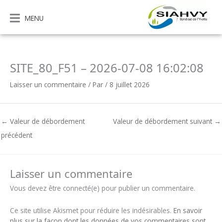
Aller
au
MENU
contenu
SITE_80_F51 – 2026-07-08 16:02:08
Laisser un commentaire
/ Par
/
8 juillet 2026
←
Valeur de débordement
Valeur de débordement suivant
→
précédent
Laisser un commentaire
Vous devez être connecté(e) pour publier un commentaire.
Ce site utilise Akismet pour réduire les indésirables.
En savoir
plus sur la façon dont les données de vos commentaires sont