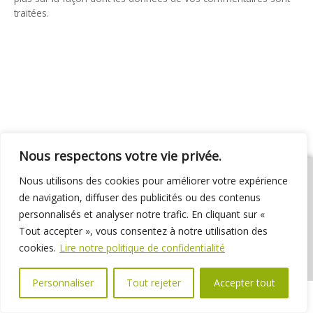
traitées
.
Nous respectons votre vie privée.
Nous utilisons des cookies pour améliorer votre expérience
de navigation, diffuser des publicités ou des contenus
personnalisés et analyser notre trafic. En cliquant sur «
01 69 31 72 10
01 69 31 37 31
Nous contacter
Tout accepter », vous consentez à notre utilisation des
Espace élus
Marchés publics
Délibérations
cookies.
Lire notre politique de confidentialité
Personnaliser
Tout rejeter
Accepter tout