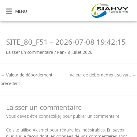
Aller
au
MENU
contenu
SITE_80_F51 – 2026-07-08 19:42:15
Laisser un commentaire
/ Par
/
8 juillet 2026
←
Valeur de débordement
Valeur de débordement suivant
→
précédent
Laisser un commentaire
Vous devez être connecté(e) pour publier un commentaire.
Ce site utilise Akismet pour réduire les indésirables.
En savoir
plus sur la façon dont les données de vos commentaires sont