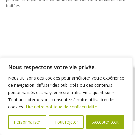
traitées
.
Nous respectons votre vie privée.
Nous utilisons des cookies pour améliorer votre expérience
de navigation, diffuser des publicités ou des contenus
personnalisés et analyser notre trafic. En cliquant sur «
01 69 31 72 10
01 69 31 37 31
Nous contacter
Tout accepter », vous consentez à notre utilisation des
Espace élus
Marchés publics
Délibérations
cookies.
Lire notre politique de confidentialité
Personnaliser
Tout rejeter
Accepter tout