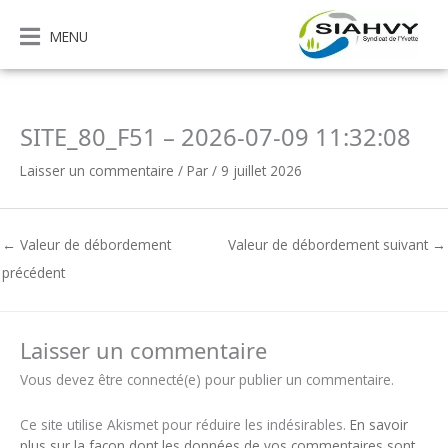
Aller
au
MENU
contenu
SITE_80_F51 – 2026-07-09 11:32:08
Laisser un commentaire
/ Par
/
9 juillet 2026
←
Valeur de débordement
Valeur de débordement suivant
→
précédent
Laisser un commentaire
Vous devez être connecté(e) pour publier un commentaire.
Ce site utilise Akismet pour réduire les indésirables.
En savoir
plus sur la façon dont les données de vos commentaires sont