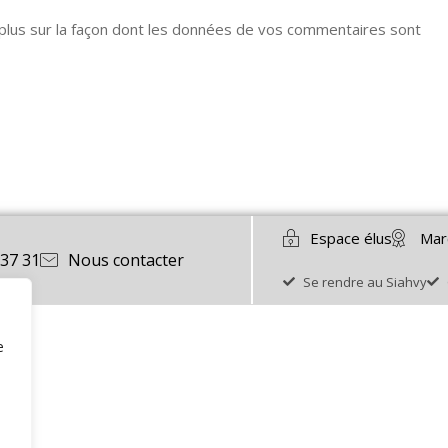
 plus sur la façon dont les données de vos commentaires sont
Espace élus
Mar
 37 31
Nous contacter
Se rendre au Siahvy
e