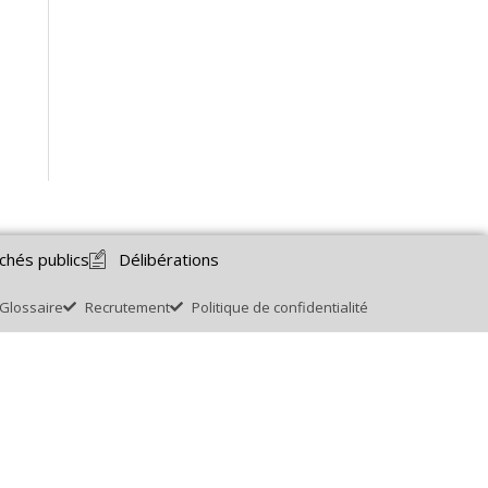
chés publics
Délibérations
Glossaire
Recrutement
Politique de confidentialité