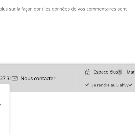
 plus sur la façon dont les données de vos commentaires sont
Espace élus
Mar
 37 31
Nous contacter
Se rendre au Siahvy
e