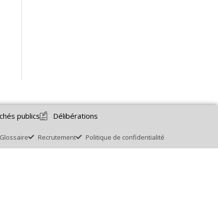
chés publics
Délibérations
Glossaire
Recrutement
Politique de confidentialité