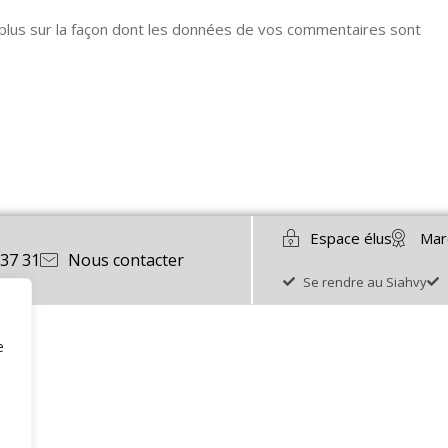
 plus sur la façon dont les données de vos commentaires sont
Espace élus
Mar
 37 31
Nous contacter
Se rendre au Siahvy
e