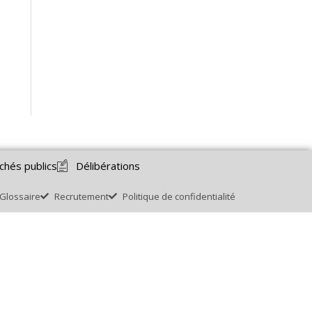
chés publics
Délibérations
Glossaire
Recrutement
Politique de confidentialité