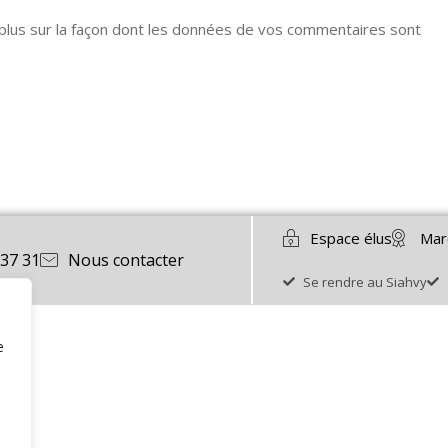
 plus sur la façon dont les données de vos commentaires sont
Espace élus
Mar
 37 31
Nous contacter
Se rendre au Siahvy
e