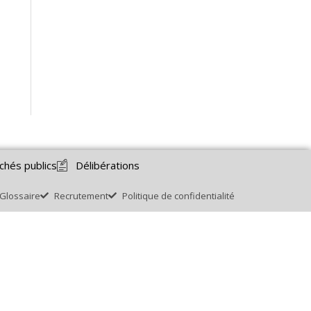
chés publics
Délibérations
Glossaire
Recrutement
Politique de confidentialité