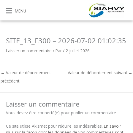
Aller
au
MENU
contenu
SITE_13_F300 – 2026-07-02 01:02:35
Laisser un commentaire
/ Par
/
2 juillet 2026
←
Valeur de débordement
Valeur de débordement suivant
→
précédent
Laisser un commentaire
Vous devez être connecté(e) pour publier un commentaire.
Ce site utilise Akismet pour réduire les indésirables.
En savoir
plus sur la façon dont les données de vos commentaires sont