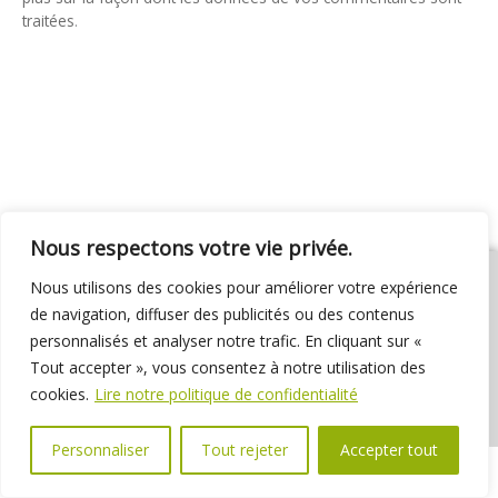
traitées
.
Nous respectons votre vie privée.
Nous utilisons des cookies pour améliorer votre expérience
de navigation, diffuser des publicités ou des contenus
personnalisés et analyser notre trafic. En cliquant sur «
01 69 31 72 10
01 69 31 37 31
Nous contacter
Tout accepter », vous consentez à notre utilisation des
Espace élus
Marchés publics
Délibérations
cookies.
Lire notre politique de confidentialité
Personnaliser
Tout rejeter
Accepter tout