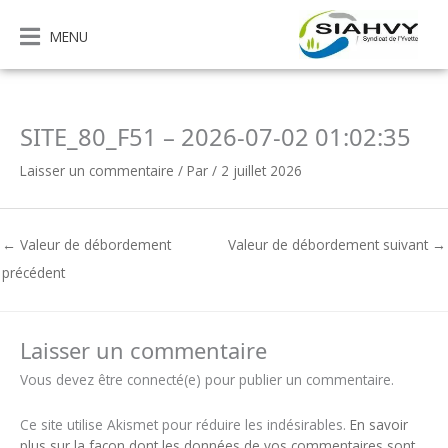
Aller
au
MENU
contenu
SITE_80_F51 – 2026-07-02 01:02:35
Laisser un commentaire
/ Par
/
2 juillet 2026
←
Valeur de débordement
Valeur de débordement suivant
→
précédent
Laisser un commentaire
Vous devez être connecté(e) pour publier un commentaire.
Ce site utilise Akismet pour réduire les indésirables.
En savoir
plus sur la façon dont les données de vos commentaires sont