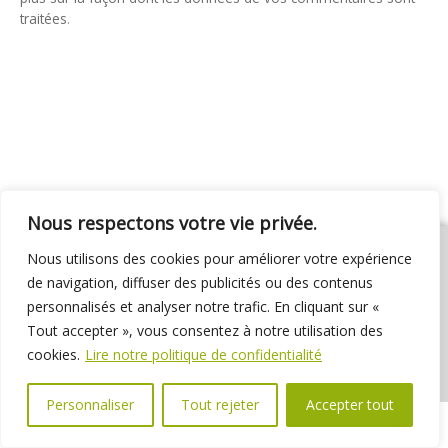
traitées
.
Nous respectons votre vie privée.
Nous utilisons des cookies pour améliorer votre expérience
de navigation, diffuser des publicités ou des contenus
personnalisés et analyser notre trafic. En cliquant sur «
01 69 31 72 10
01 69 31 37 31
Nous contacter
Tout accepter », vous consentez à notre utilisation des
Espace élus
Marchés publics
Délibérations
cookies.
Lire notre politique de confidentialité
Personnaliser
Tout rejeter
Accepter tout