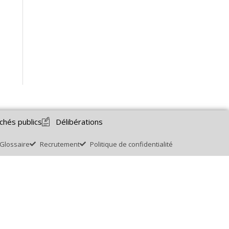
chés publics
Délibérations
Glossaire
Recrutement
Politique de confidentialité