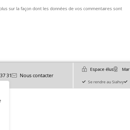
 plus sur la façon dont les données de vos commentaires sont
Espace élus
Mar
 37 31
Nous contacter
Se rendre au Siahvy
e