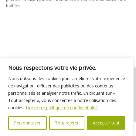
traitées
.
Nous respectons votre vie privée.
Nous utilisons des cookies pour améliorer votre expérience
de navigation, diffuser des publicités ou des contenus
personnalisés et analyser notre trafic. En cliquant sur «
01 69 31 72 10
01 69 31 37 31
Nous contacter
Tout accepter », vous consentez à notre utilisation des
Espace élus
Marchés publics
Délibérations
cookies.
Lire notre politique de confidentialité
Personnaliser
Tout rejeter
Accepter tout