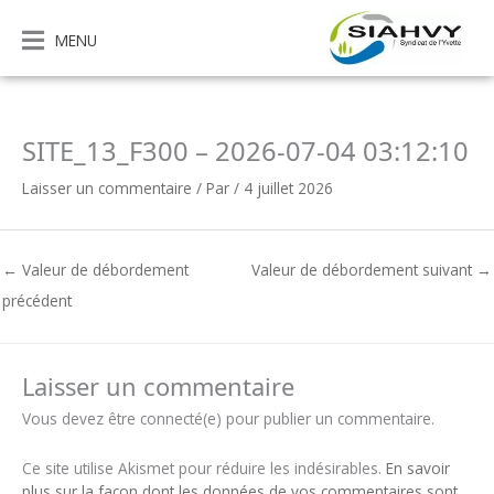
Aller
au
MENU
contenu
SITE_13_F300 – 2026-07-04 03:12:10
Laisser un commentaire
/ Par
/
4 juillet 2026
←
Valeur de débordement
Valeur de débordement suivant
→
précédent
Laisser un commentaire
Vous devez être connecté(e) pour publier un commentaire.
Ce site utilise Akismet pour réduire les indésirables.
En savoir
plus sur la façon dont les données de vos commentaires sont