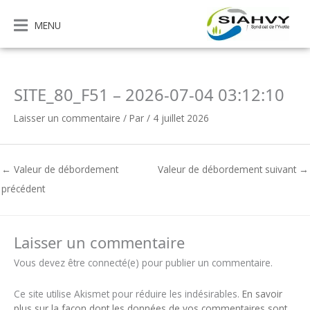
Aller
au
MENU
contenu
SITE_80_F51 – 2026-07-04 03:12:10
Laisser un commentaire
/ Par
/
4 juillet 2026
←
Valeur de débordement
Valeur de débordement suivant
→
précédent
Laisser un commentaire
Vous devez être connecté(e) pour publier un commentaire.
Ce site utilise Akismet pour réduire les indésirables.
En savoir
plus sur la façon dont les données de vos commentaires sont