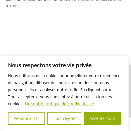
traitées
.
Nous respectons votre vie privée.
Nous utilisons des cookies pour améliorer votre expérience
de navigation, diffuser des publicités ou des contenus
personnalisés et analyser notre trafic. En cliquant sur «
01 69 31 72 10
01 69 31 37 31
Nous contacter
Tout accepter », vous consentez à notre utilisation des
Espace élus
Marchés publics
Délibérations
cookies.
Lire notre politique de confidentialité
Personnaliser
Tout rejeter
Accepter tout