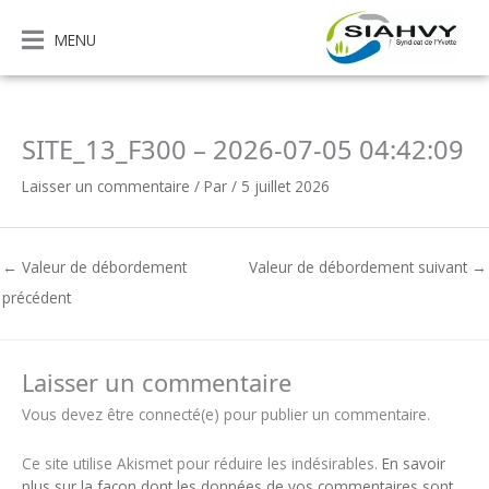
Aller
au
MENU
contenu
SITE_13_F300 – 2026-07-05 04:42:09
Laisser un commentaire
/ Par
/
5 juillet 2026
←
Valeur de débordement
Valeur de débordement suivant
→
précédent
Laisser un commentaire
Vous devez être connecté(e) pour publier un commentaire.
Ce site utilise Akismet pour réduire les indésirables.
En savoir
plus sur la façon dont les données de vos commentaires sont