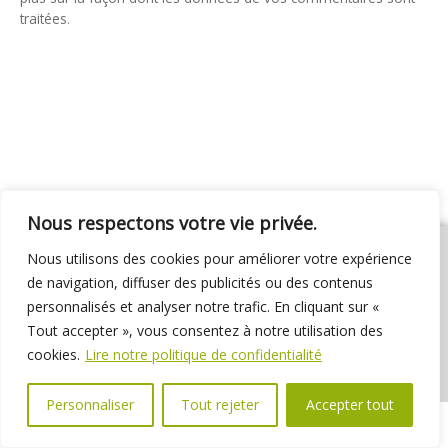
traitées
.
Nous respectons votre vie privée.
Nous utilisons des cookies pour améliorer votre expérience
de navigation, diffuser des publicités ou des contenus
personnalisés et analyser notre trafic. En cliquant sur «
01 69 31 72 10
01 69 31 37 31
Nous contacter
Tout accepter », vous consentez à notre utilisation des
Espace élus
Marchés publics
Délibérations
cookies.
Lire notre politique de confidentialité
Personnaliser
Tout rejeter
Accepter tout