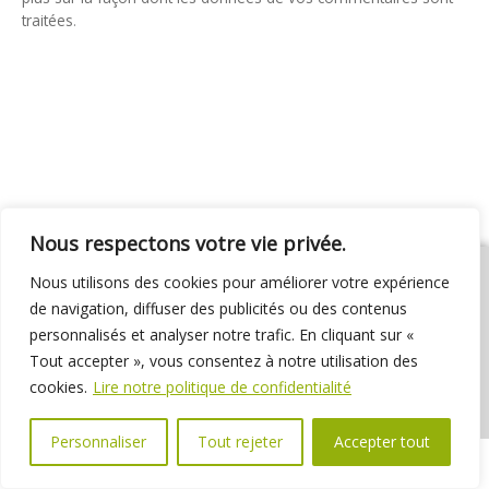
traitées
.
Nous respectons votre vie privée.
Nous utilisons des cookies pour améliorer votre expérience
de navigation, diffuser des publicités ou des contenus
personnalisés et analyser notre trafic. En cliquant sur «
01 69 31 72 10
01 69 31 37 31
Nous contacter
Tout accepter », vous consentez à notre utilisation des
Espace élus
Marchés publics
Délibérations
cookies.
Lire notre politique de confidentialité
Personnaliser
Tout rejeter
Accepter tout