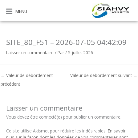
Aller
au
MENU
contenu
SITE_80_F51 – 2026-07-05 04:42:09
Laisser un commentaire
/ Par
/
5 juillet 2026
←
Valeur de débordement
Valeur de débordement suivant
→
précédent
Laisser un commentaire
Vous devez être connecté(e) pour publier un commentaire.
Ce site utilise Akismet pour réduire les indésirables.
En savoir
plus sur la façon dont les données de vos commentaires sont