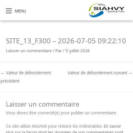
Aller
au
MENU
contenu
SITE_13_F300 – 2026-07-05 09:22:10
Laisser un commentaire
/ Par
/
5 juillet 2026
←
Valeur de débordement
Valeur de débordement suivant
→
précédent
Laisser un commentaire
Vous devez être connecté(e) pour publier un commentaire.
Ce site utilise Akismet pour réduire les indésirables.
En savoir
plus sur la façon dont les données de vos commentaires sont