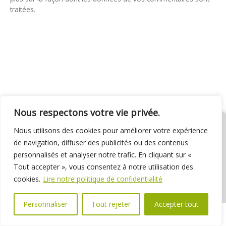
traitées
.
Nous respectons votre vie privée.
Nous utilisons des cookies pour améliorer votre expérience
de navigation, diffuser des publicités ou des contenus
personnalisés et analyser notre trafic. En cliquant sur «
01 69 31 72 10
01 69 31 37 31
Nous contacter
Tout accepter », vous consentez à notre utilisation des
Espace élus
Marchés publics
Délibérations
cookies.
Lire notre politique de confidentialité
Personnaliser
Tout rejeter
Accepter tout