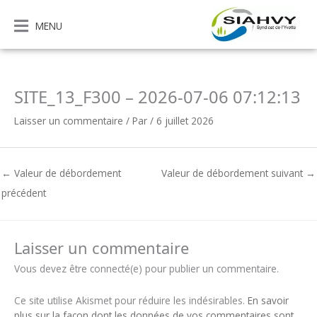
Aller
au
MENU
contenu
SITE_13_F300 – 2026-07-06 07:12:13
Laisser un commentaire
/ Par
/
6 juillet 2026
←
Valeur de débordement
Valeur de débordement suivant
→
précédent
Laisser un commentaire
Vous devez être connecté(e) pour publier un commentaire.
Ce site utilise Akismet pour réduire les indésirables.
En savoir
plus sur la façon dont les données de vos commentaires sont