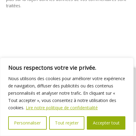
traitées
.
Nous respectons votre vie privée.
Nous utilisons des cookies pour améliorer votre expérience
de navigation, diffuser des publicités ou des contenus
personnalisés et analyser notre trafic. En cliquant sur «
01 69 31 72 10
01 69 31 37 31
Nous contacter
Tout accepter », vous consentez à notre utilisation des
Espace élus
Marchés publics
Délibérations
cookies.
Lire notre politique de confidentialité
Personnaliser
Tout rejeter
Accepter tout