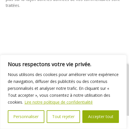
traitées
.
Nous respectons votre vie privée.
Nous utilisons des cookies pour améliorer votre expérience
de navigation, diffuser des publicités ou des contenus
personnalisés et analyser notre trafic. En cliquant sur «
01 69 31 72 10
01 69 31 37 31
Nous contacter
Tout accepter », vous consentez à notre utilisation des
Espace élus
Marchés publics
Délibérations
cookies.
Lire notre politique de confidentialité
Personnaliser
Tout rejeter
Accepter tout