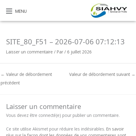
Aller
au
MENU
contenu
SITE_80_F51 – 2026-07-06 07:12:13
Laisser un commentaire
/ Par
/
6 juillet 2026
←
Valeur de débordement
Valeur de débordement suivant
→
précédent
Laisser un commentaire
Vous devez être connecté(e) pour publier un commentaire.
Ce site utilise Akismet pour réduire les indésirables.
En savoir
plus sur la façon dont les données de vos commentaires sont