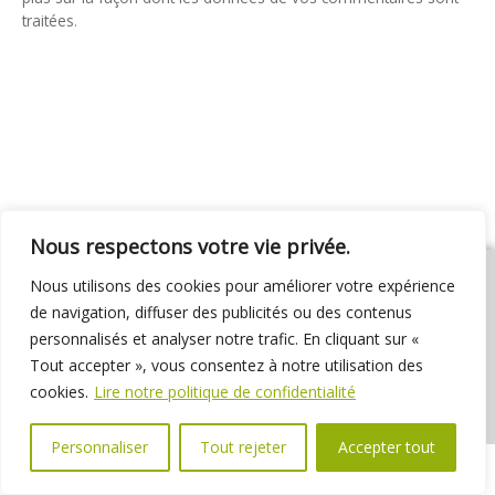
traitées
.
Nous respectons votre vie privée.
Nous utilisons des cookies pour améliorer votre expérience
de navigation, diffuser des publicités ou des contenus
personnalisés et analyser notre trafic. En cliquant sur «
01 69 31 72 10
01 69 31 37 31
Nous contacter
Tout accepter », vous consentez à notre utilisation des
Espace élus
Marchés publics
Délibérations
cookies.
Lire notre politique de confidentialité
Personnaliser
Tout rejeter
Accepter tout