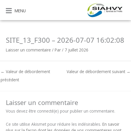
Aller
au
MENU
contenu
SITE_13_F300 – 2026-07-07 16:02:08
Laisser un commentaire
/ Par
/
7 juillet 2026
←
Valeur de débordement
Valeur de débordement suivant
→
précédent
Laisser un commentaire
Vous devez être connecté(e) pour publier un commentaire.
Ce site utilise Akismet pour réduire les indésirables.
En savoir
plus sur la façon dont les données de vos commentaires sont