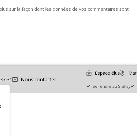
 plus sur la façon dont les données de vos commentaires sont
Espace élus
Mar
 37 31
Nous contacter
Se rendre au Siahvy
e