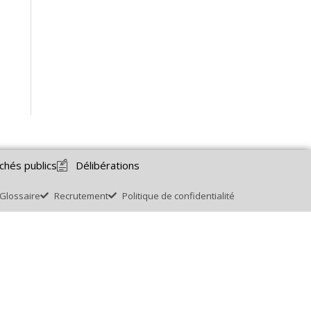
chés publics
Délibérations
Glossaire
Recrutement
Politique de confidentialité