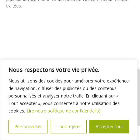
traitées
.
Nous respectons votre vie privée.
Nous utilisons des cookies pour améliorer votre expérience
de navigation, diffuser des publicités ou des contenus
personnalisés et analyser notre trafic. En cliquant sur «
01 69 31 72 10
01 69 31 37 31
Nous contacter
Tout accepter », vous consentez à notre utilisation des
Espace élus
Marchés publics
Délibérations
cookies.
Lire notre politique de confidentialité
Personnaliser
Tout rejeter
Accepter tout