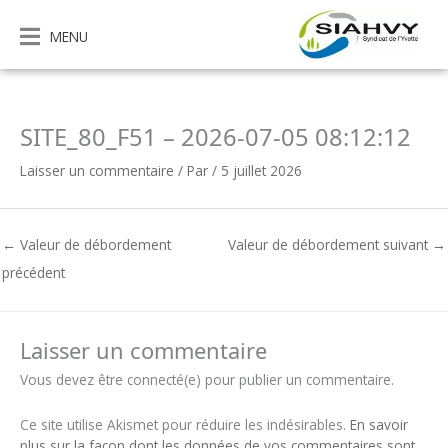
Aller
au
MENU
contenu
SITE_80_F51 – 2026-07-05 08:12:12
Laisser un commentaire
/ Par
/
5 juillet 2026
←
Valeur de débordement
Valeur de débordement suivant
→
précédent
Laisser un commentaire
Vous devez être connecté(e) pour publier un commentaire.
Ce site utilise Akismet pour réduire les indésirables.
En savoir
plus sur la façon dont les données de vos commentaires sont