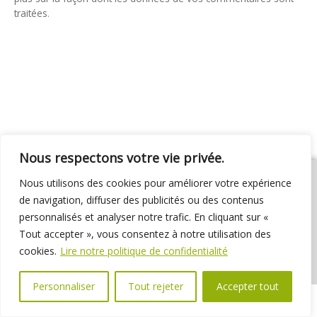
traitées
.
Nous respectons votre vie privée.
Nous utilisons des cookies pour améliorer votre expérience
de navigation, diffuser des publicités ou des contenus
personnalisés et analyser notre trafic. En cliquant sur «
01 69 31 72 10
01 69 31 37 31
Nous contacter
Tout accepter », vous consentez à notre utilisation des
Espace élus
Marchés publics
Délibérations
cookies.
Lire notre politique de confidentialité
Personnaliser
Tout rejeter
Accepter tout