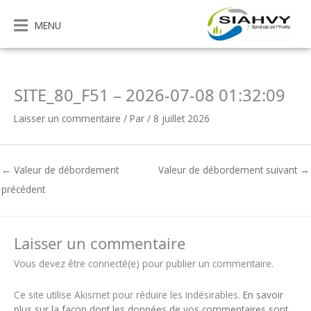
Aller
au
MENU
contenu
SITE_80_F51 – 2026-07-08 01:32:09
Laisser un commentaire
/ Par
/
8 juillet 2026
←
Valeur de débordement
Valeur de débordement suivant
→
précédent
Laisser un commentaire
Vous devez être connecté(e) pour publier un commentaire.
Ce site utilise Akismet pour réduire les indésirables.
En savoir
plus sur la façon dont les données de vos commentaires sont