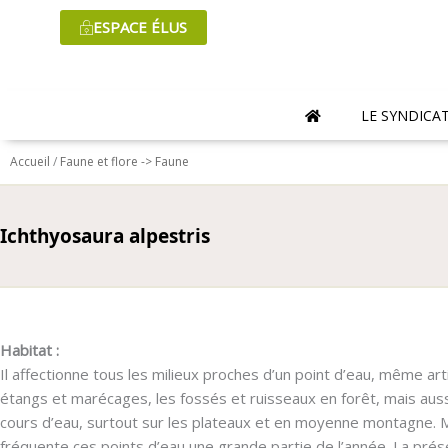
Aller
ESPACE ÉLUS
au
contenu
LE SYNDICA
Accueil
/
Faune et flore -> Faune
Ichthyosaura alpestris
Habitat :
Il affectionne tous les milieux proches d’un point d’eau, même art
étangs et marécages, les fossés et ruisseaux en forêt, mais auss
cours d’eau, surtout sur les plateaux et en moyenne montagne. Mai
fréquente ces points d’eau une grande partie de l’année. La pré