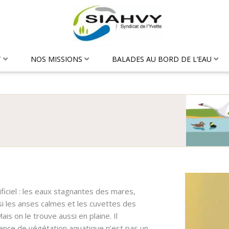
T
NOS MISSIONS
BALADES AU BORD DE L’EAU
ificiel : les eaux stagnantes des mares,
i les anses calmes et les cuvettes des
s on le trouve aussi en plaine. Il
sence de végétation aquatique n’est pas un